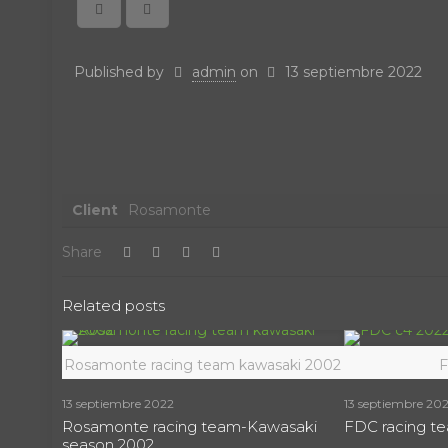
Published by
admin
on
13 septiembre 2022
Client
Rosamonte
Share
Related posts
Rosamonte racing team kawasaki 2002
F
13 septiembre 2022
13 septiembre 20
Rosamonte racing team-Kawasaki
FDC racing t
season 2002