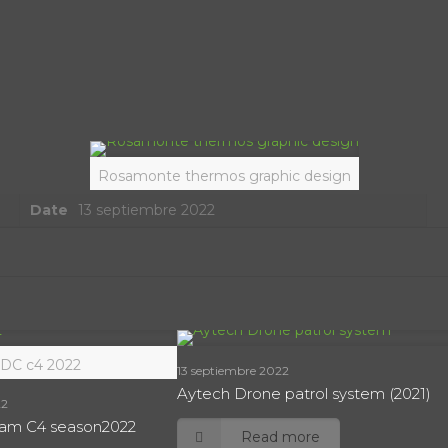
Rosamonte thermos graphic design
Date
13 septiembre 2022
DC c4 2022
13 septiembre 2022
Aytech Drone patrol system (2021)
22
eam C4 season2022
Read more