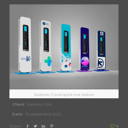
Radonic Covid quick test station
Client
Radonic USA
Date
13 septiembre 2022
Share
0