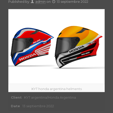
Published by
admin
on
13 septiembre 2022
KYT honda argentina helments
Client
KYT argentina/Honda Argentina
Date
13 septiembre 2022